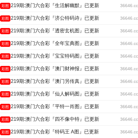
219期:澳门六合彩『生活解幽默』已更新
36646.cc
彩图
219期:澳门六合彩『济公特码诗』已更新
36646.cc
彩图
219期:澳门六合彩『透密玄机图』已更新
36646.cc
彩图
219期:澳门六合彩『全年宝典图』已更新
36646.cc
彩图
219期:澳门六合彩『宝宝特码图』已更新
36646.cc
彩图
219期:澳门六合彩『澳门财神报』已更新
36646.cc
彩图
219期:澳门六合彩『澳门另传真』已更新
36646.cc
彩图
219期:澳门六合彩『仙人解码图』已更新
36646.cc
彩图
219期:澳门六合彩『平特一肖图』已更新
36646.cc
彩图
219期:澳门六合彩『四不像中特』已更新
36646.cc
彩图
219期:澳门六合彩『特码王 A图』已更新
36646.cc
彩图