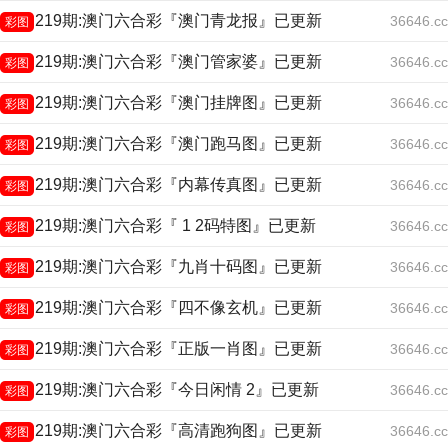
219期:澳门六合彩『澳门青龙报』已更新
36646.cc
彩图
219期:澳门六合彩『澳门管家婆』已更新
36646.cc
彩图
219期:澳门六合彩『澳门挂牌图』已更新
36646.cc
彩图
219期:澳门六合彩『澳门跑马图』已更新
36646.cc
彩图
219期:澳门六合彩『内幕传真图』已更新
36646.cc
彩图
219期:澳门六合彩『 1 2码特图』已更新
36646.cc
彩图
219期:澳门六合彩『九肖十码图』已更新
36646.cc
彩图
219期:澳门六合彩『四不像玄机』已更新
36646.cc
彩图
219期:澳门六合彩『正版一肖图』已更新
36646.cc
彩图
219期:澳门六合彩『今日闲情 2』已更新
36646.cc
彩图
219期:澳门六合彩『高清跑狗图』已更新
36646.cc
彩图