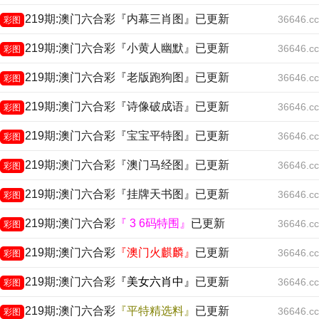
219期:澳门六合彩『内幕三肖图』已更新
36646.cc
彩图
219期:澳门六合彩『小黄人幽默』已更新
36646.cc
彩图
219期:澳门六合彩『老版跑狗图』已更新
36646.cc
彩图
219期:澳门六合彩『诗像破成语』已更新
36646.cc
彩图
219期:澳门六合彩『宝宝平特图』已更新
36646.cc
彩图
219期:澳门六合彩『澳门马经图』已更新
36646.cc
彩图
219期:澳门六合彩『挂牌天书图』已更新
36646.cc
彩图
219期:澳门六合彩
『 3 6码特围』
已更新
36646.cc
彩图
219期:澳门六合彩
『澳门火麒麟』
已更新
36646.cc
彩图
219期:澳门六合彩
『美女六肖中』
已更新
36646.cc
彩图
219期:澳门六合彩
『平特精选料』
已更新
36646.cc
彩图