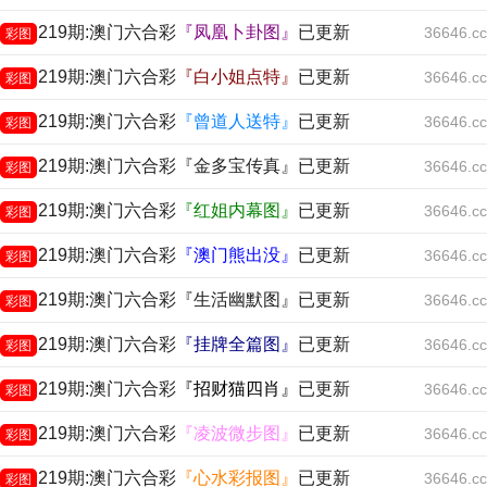
219期:澳门六合彩
『凤凰卜卦图』
已更新
36646.cc
彩图
219期:澳门六合彩
『白小姐点特』
已更新
36646.cc
彩图
219期:澳门六合彩
『曾道人送特』
已更新
36646.cc
彩图
219期:澳门六合彩『金多宝传真』已更新
36646.cc
彩图
219期:澳门六合彩
『红姐内幕图』
已更新
36646.cc
彩图
219期:澳门六合彩
『澳门熊出没』
已更新
36646.cc
彩图
219期:澳门六合彩『生活幽默图』已更新
36646.cc
彩图
219期:澳门六合彩
『挂牌全篇图』
已更新
36646.cc
彩图
219期:澳门六合彩
『招财猫四肖』
已更新
36646.cc
彩图
219期:澳门六合彩
『凌波微步图』
已更新
36646.cc
彩图
219期:澳门六合彩
『心水彩报图』
已更新
36646.cc
彩图